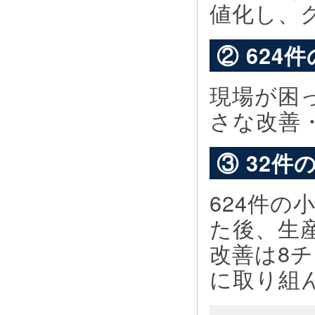
値化し、
② 624
現場が困
さな改善
③ 32
624件
た後、生
改善は8
に取り組