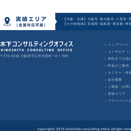
【大阪・兵庫】大阪市･東大阪市･八尾市･摂
【その他地域】宮城県･福島県･東京都･神奈
>
トップページ
>
コンサルティ
〒570-0038 大阪府守口市河原町 12-1-505
>
契約までの流
>
料金のご案内
>
セミナー・研
>
会社概要
>
ご相談・お問
>
実績エリア
>
プライバシー
copyrightc 2015 kinoshita consulting offi