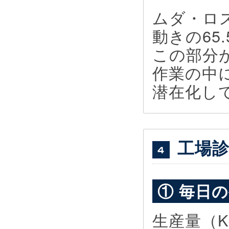
ムダ・ロ
動きの65
この部分
作業の中
潜在化し
工場診
① 毎日
生産量（