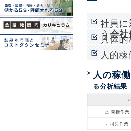
社員に
う
会社
具体的
人的稼
値領域
人の稼
る分析結果
△ 間接作業
× 損失作業