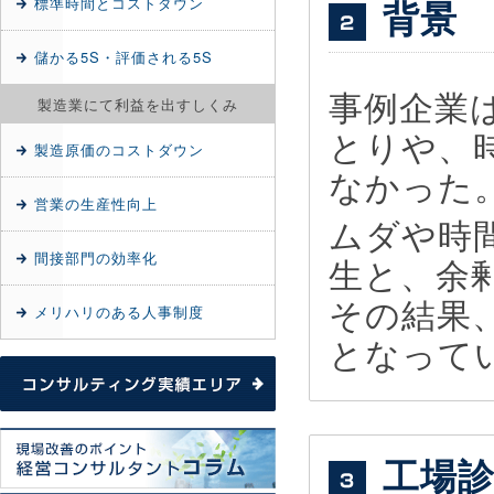
背景
標準時間とコストダウン
儲かる5S・評価される5S
事例企業
製造業にて利益を出すしくみ
とりや、
製造原価のコストダウン
なかった
営業の生産性向上
ムダや時
間接部門の効率化
生と、余
その結果
メリハリのある人事制度
となって
工場診