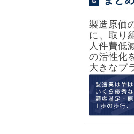
製造原価
に、取り
人件費低
の活性化
大きなプ