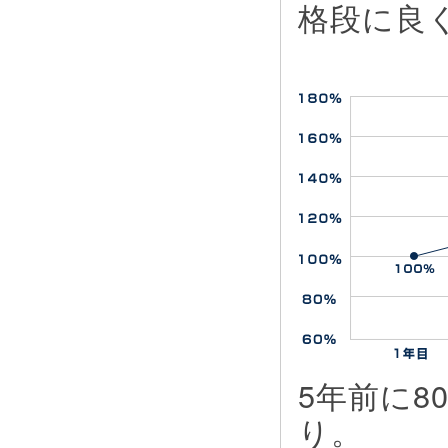
格段に良
5年前に
り。