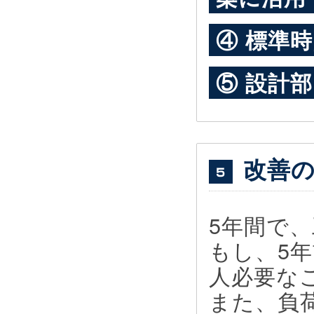
④ 標準
⑤ 設計
改善
5年間で
もし、5年
人必要な
また、負