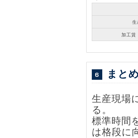
生
加工賃（
まと
生産現場
る。
標準時間
は格段に