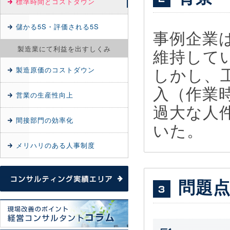
標準時間とコストダウン
儲かる5S・評価される5S
事例企業
製造業にて利益を出すしくみ
維持して
しかし、
製造原価のコストダウン
入（作業
営業の生産性向上
過大な人
間接部門の効率化
いた。
メリハリのある人事制度
問題