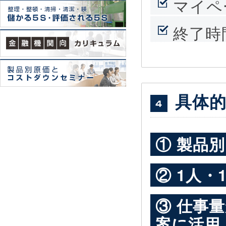
マイペ
終了時
具体
① 製品
② 1人
③ 仕事
案に活用