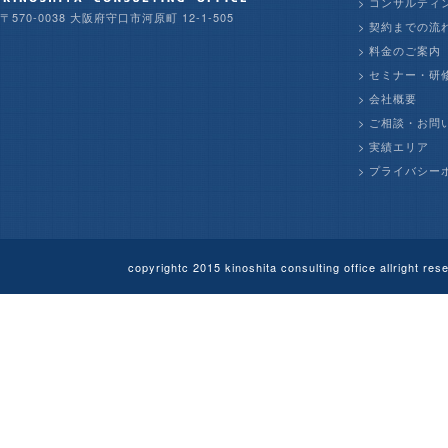
>
コンサルティ
〒570-0038 大阪府守口市河原町 12-1-505
>
契約までの流
>
料金のご案内
>
セミナー・研
>
会社概要
>
ご相談・お問
>
実績エリア
>
プライバシー
copyrightc 2015 kinoshita consulting offi