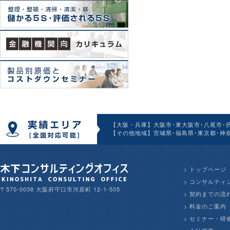
【大阪・兵庫】大阪市･東大阪市･八尾市･摂
【その他地域】宮城県･福島県･東京都･神奈
>
トップページ
>
コンサルティ
〒570-0038 大阪府守口市河原町 12-1-505
>
契約までの流
>
料金のご案内
>
セミナー・研